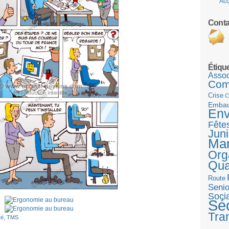
Acc
Conta
Étiqu
Assoc
Com
Crise
C
Emba
Env
Fête
Juni
Ma
Org
Qua
Route
Senio
Socia
Séc
Tra
té
,
TMS