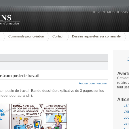
REFAIRE MES DESSINS
INS
n d'entreprise
Commande pour création
Contact
Dessins aquarelles sur commande
Avert
 à son poste de travail
Ces des
refaire
Aucun commentaire
tout us
son poste de travail. Bande dessinée explicative de 3 pages sur les
iquer pour agrandir).
Articl
La 
L’o
Log
Le 