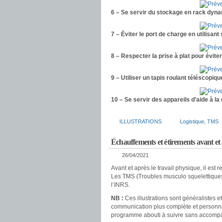
6 – Se servir du stockage en rack dyna
7 – Éviter le port de charge en utilisant
8 – Respecter la prise à plat pour éviter
9 – Utiliser un tapis roulant téléscopiq
10 – Se servir des appareils d’aide à l
ILLUSTRATIONS
Logistique
,
TMS
Échauffements et étirements avant et 
26/04/2021
Avant et après le travail physique, il es
Les TMS (Troubles musculo squelettiques
l’INRS.
NB :
Ces illustrations sont généralistes 
communication plus complète et personnal
programme abouti à suivre sans accom