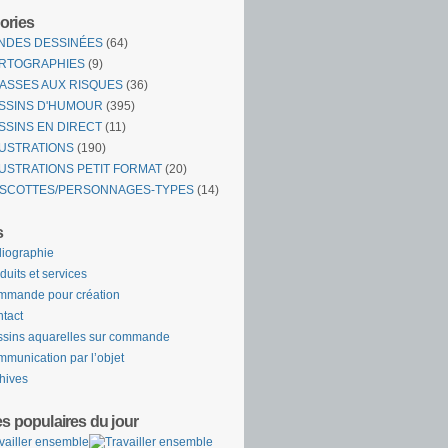
ories
NDES DESSINÉES
(64)
RTOGRAPHIES
(9)
ASSES AUX RISQUES
(36)
SSINS D'HUMOUR
(395)
SSINS EN DIRECT
(11)
LUSTRATIONS
(190)
LUSTRATIONS PETIT FORMAT
(20)
SCOTTES/PERSONNAGES-TYPES
(14)
s
liographie
duits et services
mande pour création
tact
sins aquarelles sur commande
munication par l’objet
hives
es populaires du jour
vailler ensemble