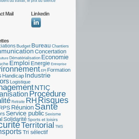
ident du travail, le prix du silence
ct Mail
Linkedin
ettes
Bureau
iations
Budget
Chantiers
munication
Concertation
Economie
Dématérialisation
ulture
Emploi
Energie
uche
Entreprise
ironnement
Formation
EPI
Industrie
s
Handicap
ors
Logistique
nagement
NTIC
Procédure
anisation
Risques
RH
lité
Retraite
Santé
Réunion
RPS
Service public
rs
Sexisme
l
Solidarité
Sports et loisirs
urité
Territorial
TMS
nsports
Tri sélectif