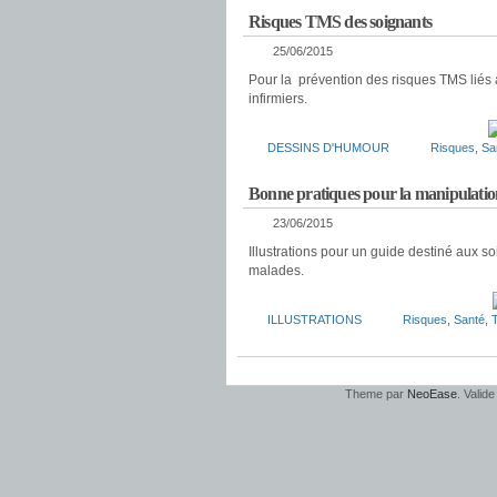
Risques TMS des soignants
25/06/2015
Pour la prévention des risques TMS liés 
infirmiers.
DESSINS D'HUMOUR
Risques
,
Sa
Bonne pratiques pour la manipulatio
23/06/2015
Illustrations pour un guide destiné aux s
malades.
ILLUSTRATIONS
Risques
,
Santé
,
Theme par
NeoEase
. Valid