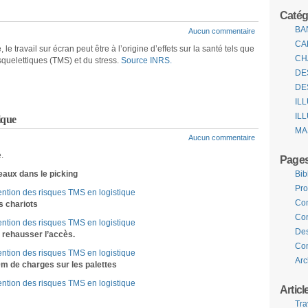
Catég
BA
Aucun commentaire
CA
, le travail sur écran peut être à l’origine d’effets sur la santé tels que
CH
squelettiques (TMS) et du stress.
Source INRS.
DE
DE
IL
IL
ique
MA
Aucun commentaire
.
Page
veaux dans le picking
Bib
Pro
Com
es chariots
Con
Des
r rehausser l’accès.
Com
Arc
m de charges sur les palettes
Articl
Tra