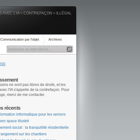
 AVEC L'IA = CONTREFAÇON = ILLÉGAL
Communication par l’objet
Archives
RSS
issement
sins ne sont pas libres de droits, et les
 avec l'IA s'appelle de la contrefaçon. Pour
age, merci de me contacter.
es récents
formation informatique pour les seniors
pen space illustré
ement social : la tranquillité résidentielle
rangement sur les chantiers