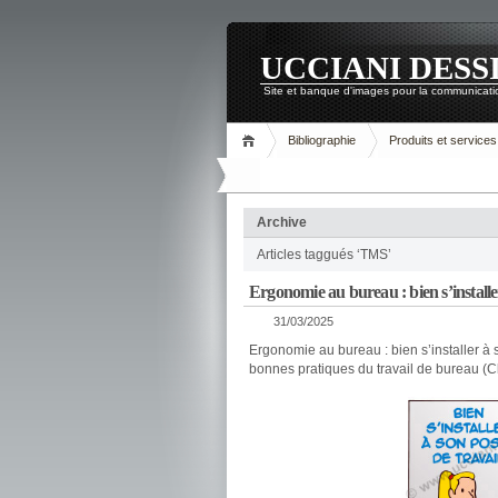
UCCIANI DESS
Site et banque d'images pour la communicatio
Bibliographie
Produits et services
Archive
Articles taggués ‘TMS’
Ergonomie au bureau : bien s’installer
31/03/2025
Ergonomie au bureau : bien s’installer à 
bonnes pratiques du travail de bureau (Cl