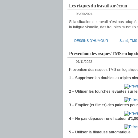
Les risques du travail sur écran
06/05/2024
Si la situation de travail n’est pas adaptée
la fatigue visuelle, des troubles musculo 
DESSINS D'HUMOUR
Santé
,
TMS
Prévention des risques TMS en logist
01/11/2022
Prévention des risques TMS en logistique
1 – Supprimer les doubles et triples ni
2 – Utiliser les fourches levantes sur l
3 – Empiler (et filmer) des palettes pou
4 – Ne pas dépasser une hauteur d’1,80
5 – Utiliser la filmeuse automatique