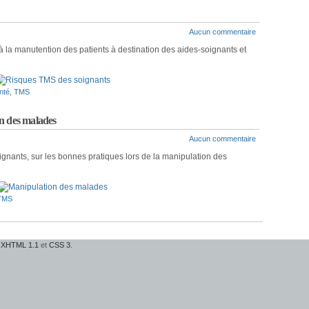
Aucun commentaire
à la manutention des patients à destination des aides-soignants et
nté
,
TMS
n des malades
Aucun commentaire
oignants, sur les bonnes pratiques lors de la manipulation des
TMS
e
XHTML 1.1
et
CSS 3
.