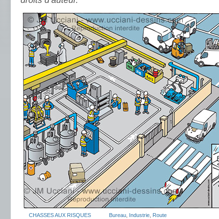
droits d’auteur.
CHASSES AUX RISQUES
Bureau
,
Industrie
,
Route