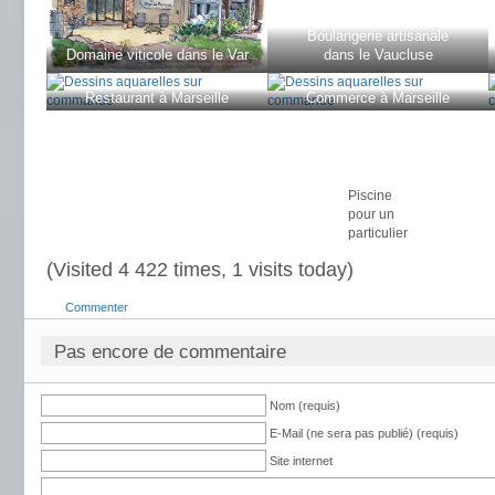
Boulangerie artisanale
Domaine viticole dans le Var
dans le Vaucluse
Restaurant à Marseille
Commerce à Marseille
Piscine
pour un
particulier
(Visited 4 422 times, 1 visits today)
Commenter
Pas encore de commentaire
Nom (requis)
E-Mail (ne sera pas publié) (requis)
Site internet