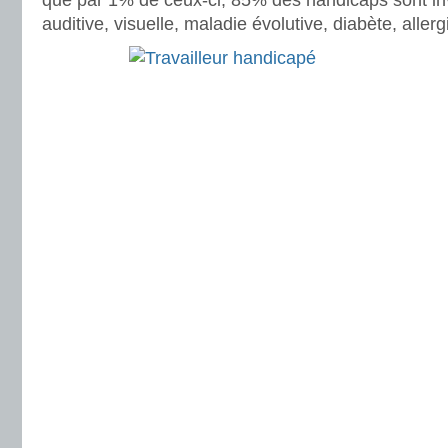
que par 1% de ceux-ci, 85% des handicaps sont inv
auditive, visuelle, maladie évolutive, diabète, alle