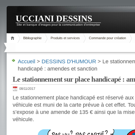
UCCIANI DESSINS
Site et banque d'images pour la communication d'entreprise
Bibliographie
Produits et services
Commande pour création
Accueil
>
DESSINS D'HUMOUR
> Le stationnem
handicapé : amendes et sanction
Le stationnement sur place handicapé : am
08/11/2017
Le stationnement place handicapé est réservé aux
véhicule est muni de la carte prévue à cet effet. T
s’expose à une amende de 135 € ainsi que la mise 
véhicule.