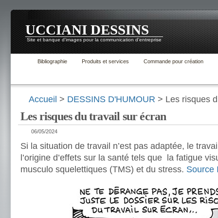
UCCIANI DESSINS
Site et banque d'images pour la communication d'entreprise
Bibliographie
Produits et services
Commande pour création
Accueil
>
DESSINS D'HUMOUR
> Les risques du
Les risques du travail sur écran
06/05/2024
Si la situation de travail n’est pas adaptée, le trava
l’origine d’effets sur la santé tels que la fatigue vi
musculo squelettiques (TMS) et du stress.
Source 