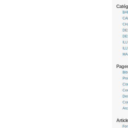
Catég
BA
CA
CH
DE
DE
IL
IL
MA
Page
Bib
Pro
Com
Con
Des
Com
Arc
Articl
For