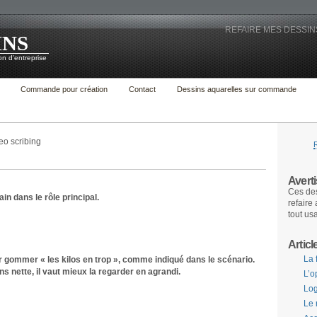
REFAIRE MES DESSINS
INS
n d'entreprise
Commande pour création
Contact
Dessins aquarelles sur commande
eo scribing
Avert
Ces des
n dans le rôle principal.
refaire
tout us
Articl
La 
ir gommer « les kilos en trop », comme indiqué dans le scénario.
s nette, il vaut mieux la regarder en agrandi.
L’o
Log
Le 