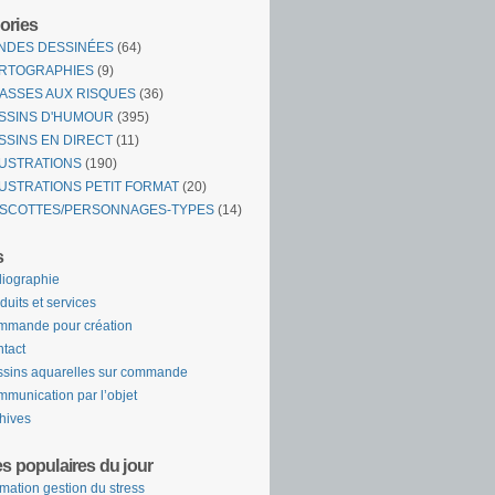
ories
NDES DESSINÉES
(64)
RTOGRAPHIES
(9)
ASSES AUX RISQUES
(36)
SSINS D'HUMOUR
(395)
SSINS EN DIRECT
(11)
LUSTRATIONS
(190)
LUSTRATIONS PETIT FORMAT
(20)
SCOTTES/PERSONNAGES-TYPES
(14)
s
liographie
duits et services
mande pour création
tact
sins aquarelles sur commande
munication par l’objet
hives
es populaires du jour
mation gestion du stress