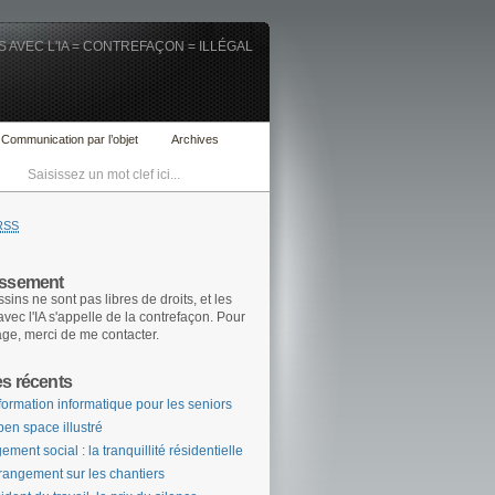
 AVEC L'IA = CONTREFAÇON = ILLÉGAL
Communication par l’objet
Archives
RSS
issement
sins ne sont pas libres de droits, et les
 avec l'IA s'appelle de la contrefaçon. Pour
age, merci de me contacter.
es récents
formation informatique pour les seniors
pen space illustré
ement social : la tranquillité résidentielle
rangement sur les chantiers