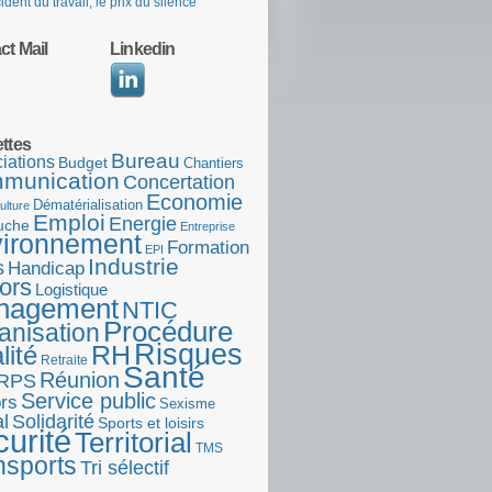
ident du travail, le prix du silence
ct Mail
Linkedin
ettes
Bureau
iations
Budget
Chantiers
munication
Concertation
Economie
Dématérialisation
ulture
Emploi
Energie
uche
Entreprise
ironnement
Formation
EPI
Industrie
s
Handicap
ors
Logistique
nagement
NTIC
Procédure
anisation
Risques
RH
lité
Retraite
Santé
Réunion
RPS
Service public
rs
Sexisme
l
Solidarité
Sports et loisirs
urité
Territorial
TMS
nsports
Tri sélectif