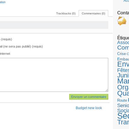
Acc
tion
Conta
Trackbacks (0)
Commentaires (0)
Étiqu
(requis)
Assoc
Com
il (ne sera pas publié) (requis)
Crise
internet
C
Emba
Env
Fête
Juni
Ma
Org
Qua
Route
Senio
Budget new look
Socia
Séc
Tra