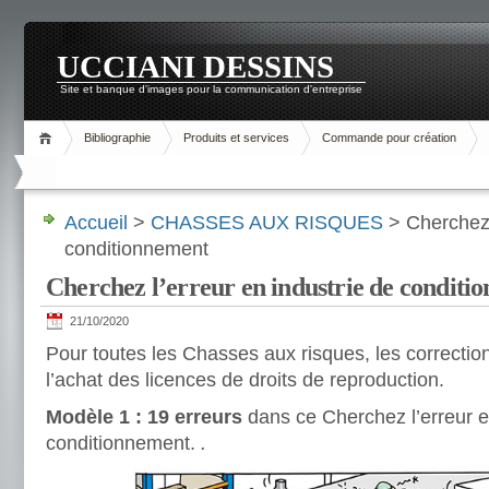
UCCIANI DESSINS
Site et banque d'images pour la communication d'entreprise
Bibliographie
Produits et services
Commande pour création
Accueil
>
CHASSES AUX RISQUES
> Cherchez l
conditionnement
Cherchez l’erreur en industrie de conditi
21/10/2020
Pour toutes les Chasses aux risques, les correcti
l’achat des licences de droits de reproduction.
Modèle 1 : 19 erreurs
dans ce Cherchez l’erreur e
conditionnement.
.