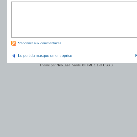
S'abonner aux commentaires
Le port du masque en entreprise
R
Theme par
NeoEase
. Valide
XHTML 1.1
et
CSS 3
.