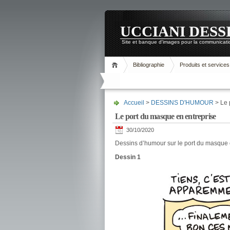
UCCIANI DESS
Site et banque d'images pour la communicatio
Bibliographie
Produits et services
Accueil
>
DESSINS D'HUMOUR
> Le 
Le port du masque en entreprise
30/10/2020
Dessins d’humour sur le port du masque 
Dessin 1