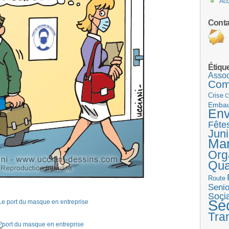
Acc
Conta
Étiqu
Assoc
Com
Crise
C
Emba
Env
Fête
Juni
Ma
Org
Qua
Route
Senio
Socia
Séc
Tra