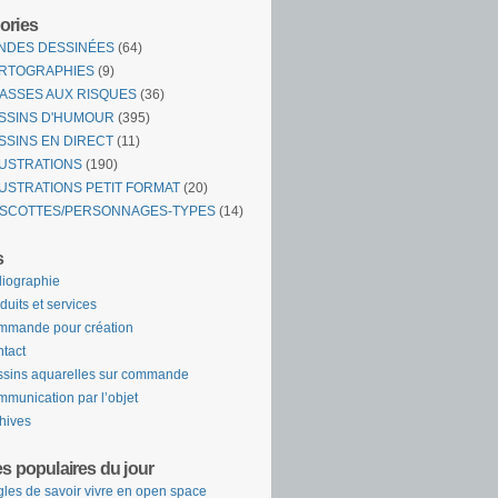
ories
NDES DESSINÉES
(64)
RTOGRAPHIES
(9)
ASSES AUX RISQUES
(36)
SSINS D'HUMOUR
(395)
SSINS EN DIRECT
(11)
LUSTRATIONS
(190)
LUSTRATIONS PETIT FORMAT
(20)
SCOTTES/PERSONNAGES-TYPES
(14)
s
liographie
duits et services
mande pour création
tact
sins aquarelles sur commande
munication par l’objet
hives
es populaires du jour
les de savoir vivre en open space