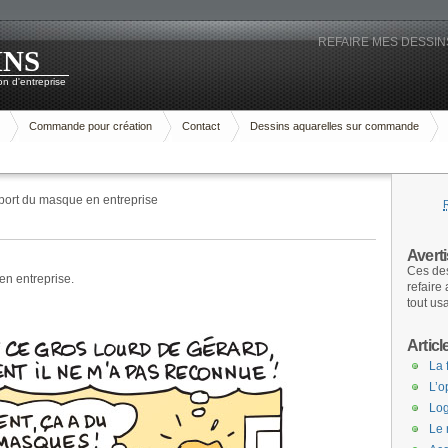
REFAIRE MES DESSINS
INS
n d'entreprise
Commande pour création
Contact
Dessins aquarelles sur commande
port du masque en entreprise
Avert
Ces des
en entreprise.
refaire
tout us
Articl
La 
L’o
Log
Le 