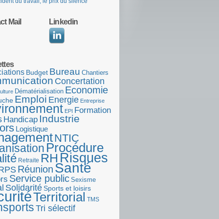
ident du travail, le prix du silence
ct Mail
Linkedin
ettes
Bureau
iations
Budget
Chantiers
munication
Concertation
Economie
Dématérialisation
ulture
Emploi
Energie
uche
Entreprise
ironnement
Formation
EPI
Industrie
s
Handicap
ors
Logistique
nagement
NTIC
Procédure
anisation
Risques
RH
lité
Retraite
Santé
Réunion
RPS
Service public
rs
Sexisme
l
Solidarité
Sports et loisirs
urité
Territorial
TMS
nsports
Tri sélectif