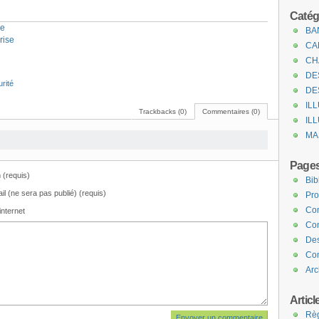
Catég
se
BA
rise
CA
CH
DE
rité
DE
IL
Trackbacks (0)
Commentaires (0)
IL
MA
Page
(requis)
Bib
il (ne sera pas publié) (requis)
Pro
Com
internet
Con
Des
Com
Arc
Articl
Règ