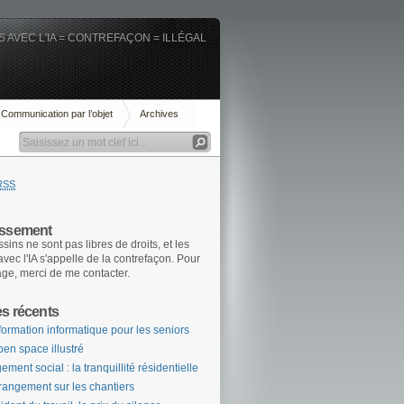
 AVEC L'IA = CONTREFAÇON = ILLÉGAL
Communication par l’objet
Archives
RSS
issement
sins ne sont pas libres de droits, et les
 avec l'IA s'appelle de la contrefaçon. Pour
age, merci de me contacter.
es récents
formation informatique pour les seniors
pen space illustré
ement social : la tranquillité résidentielle
rangement sur les chantiers