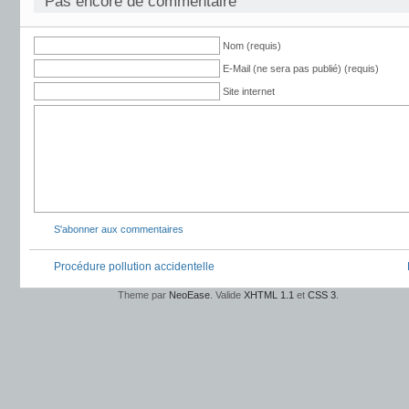
Pas encore de commentaire
Nom (requis)
E-Mail (ne sera pas publié) (requis)
Site internet
S'abonner aux commentaires
Procédure pollution accidentelle
Theme par
NeoEase
. Valide
XHTML 1.1
et
CSS 3
.