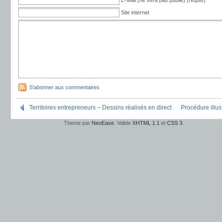
E-Mail (ne sera pas publié) (requis)
Site internet
S'abonner aux commentaires
Territoires entrepreneurs – Dessins réalisés en direct
Procédure illus
Theme par
NeoEase
. Valide
XHTML 1.1
et
CSS 3
.