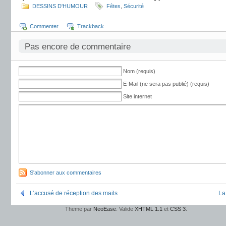
DESSINS D'HUMOUR
Fêtes
,
Sécurité
Commenter
Trackback
Pas encore de commentaire
Nom (requis)
E-Mail (ne sera pas publié) (requis)
Site internet
S'abonner aux commentaires
L’accusé de réception des mails
La
Theme par
NeoEase
. Valide
XHTML 1.1
et
CSS 3
.