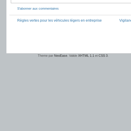
S'abonner aux commentaires
Règles vertes pour les véhicules légers en entreprise
Vigilan
Theme par
NeoEase
. Valide
XHTML 1.1
et
CSS 3
.