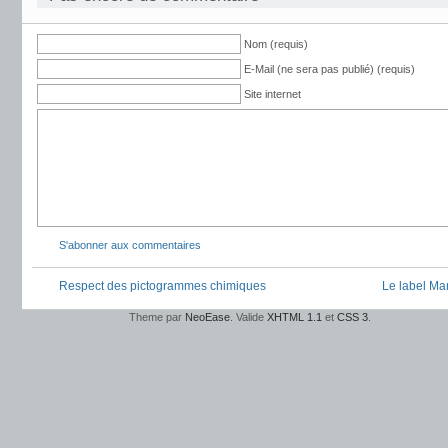
Nom (requis)
E-Mail (ne sera pas publié) (requis)
Site internet
S'abonner aux commentaires
Respect des pictogrammes chimiques
Le label Ma
Theme par
NeoEase
. Valide
XHTML 1.1
et
CSS 3
.