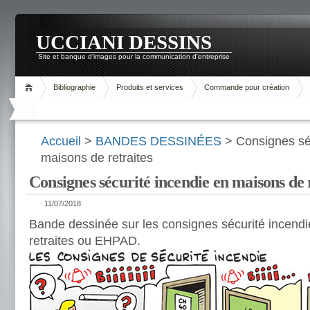
UCCIANI DESSINS
Site et banque d'images pour la communication d'entreprise
Bibliographie
Produits et services
Commande pour création
Accueil
>
BANDES DESSINÉES
> Consignes séc
maisons de retraites
Consignes sécurité incendie en maisons de 
11/07/2018
Bande dessinée sur les consignes sécurité incend
retraites ou EHPAD.