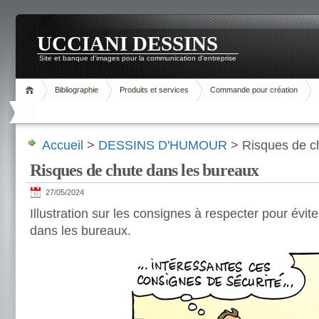
UCCIANI DESSINS
Site et banque d'images pour la communication d'entreprise
Bibliographie
Produits et services
Commande pour création
Accueil
>
DESSINS D'HUMOUR
> Risques de c
Risques de chute dans les bureaux
27/05/2024
Illustration sur les consignes à respecter pour évit
dans les bureaux.