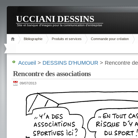
UCCIANI DESSINS
Site et banque d'images pour la communication d'entreprise
Bibliographie
Produits et services
Commande pour création
Accueil
>
DESSINS D'HUMOUR
> Rencontre de
Rencontre des associations
09/07/2013