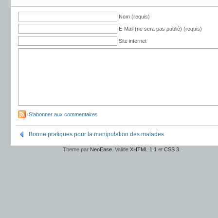
Nom (requis)
E-Mail (ne sera pas publié) (requis)
Site internet
S'abonner aux commentaires
Bonne pratiques pour la manipulation des malades
Theme par
NeoEase
. Valide
XHTML 1.1
et
CSS 3
.