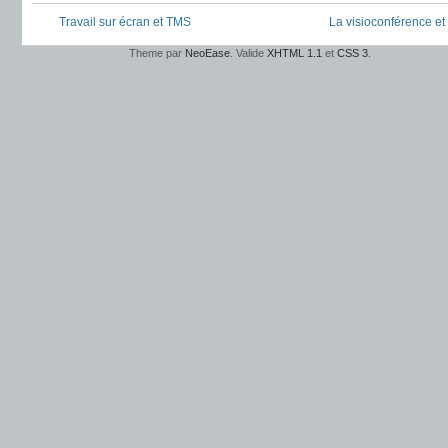
Travail sur écran et TMS
La visioconférence et l
Theme par
NeoEase
. Valide
XHTML 1.1
et
CSS 3
.