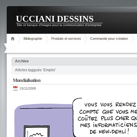
UCCIANI DESSINS
Site et banque d'images pour la communication d'entreprise
Bibliographie
Produits et services
Commande pour création
Archive
Articles taggués ‘Emploi’
Mondialisation
15/11/2008