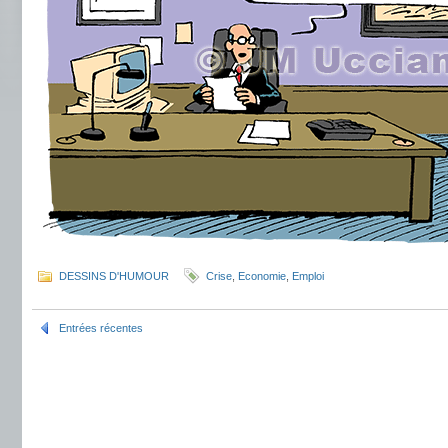
DESSINS D'HUMOUR
Crise
,
Economie
,
Emploi
Entrées récentes