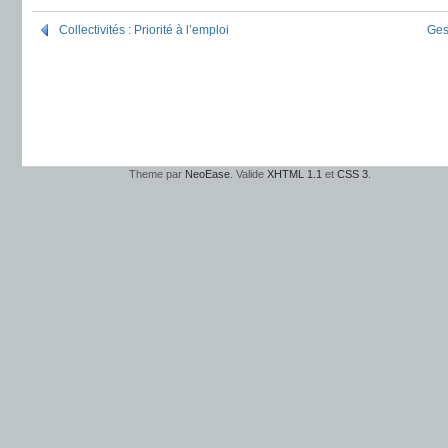
Collectivités : Priorité à l’emploi
Ges
Theme par
NeoEase
. Valide
XHTML 1.1
et
CSS 3
.