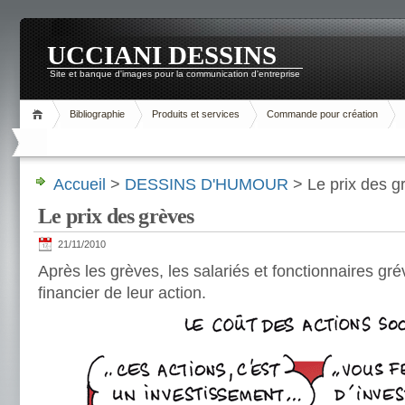
UCCIANI DESSINS
Site et banque d'images pour la communication d'entreprise
Bibliographie
Produits et services
Commande pour création
Accueil
>
DESSINS D'HUMOUR
> Le prix des g
Le prix des grèves
21/11/2010
Après les grèves, les salariés et fonctionnaires grév
financier de leur action.