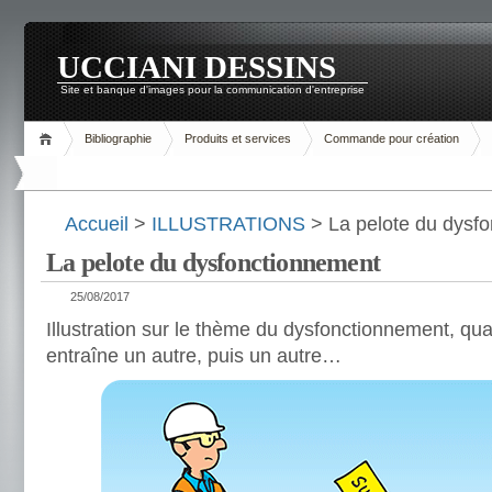
UCCIANI DESSINS
Site et banque d'images pour la communication d'entreprise
Bibliographie
Produits et services
Commande pour création
Accueil
>
ILLUSTRATIONS
> La pelote du dysf
La pelote du dysfonctionnement
25/08/2017
Illustration sur le thème du dysfonctionnement, q
entraîne un autre, puis un autre…