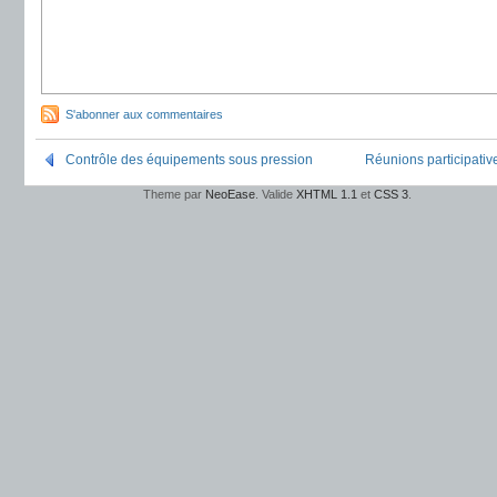
S'abonner aux commentaires
Contrôle des équipements sous pression
Réunions participative
Theme par
NeoEase
. Valide
XHTML 1.1
et
CSS 3
.