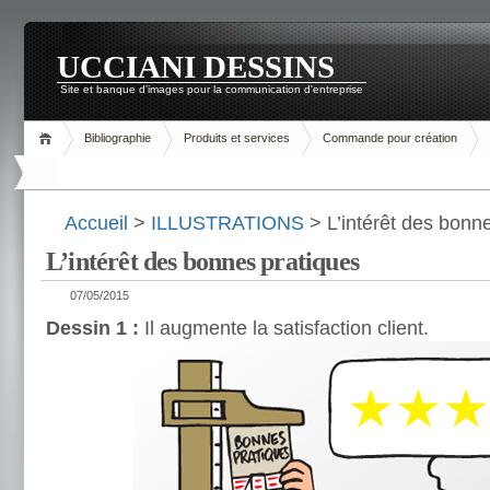
UCCIANI DESSINS
Site et banque d'images pour la communication d'entreprise
Bibliographie
Produits et services
Commande pour création
Accueil
>
ILLUSTRATIONS
> L’intérêt des bonn
L’intérêt des bonnes pratiques
07/05/2015
Dessin 1 :
Il augmente la satisfaction client.