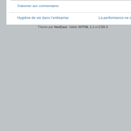
S'abonner aux commentaires
Hygiène de vie dans l’entreprise
La performance ne d
Theme par
NeoEase
. Valide
XHTML 1.1
et
CSS 3
.