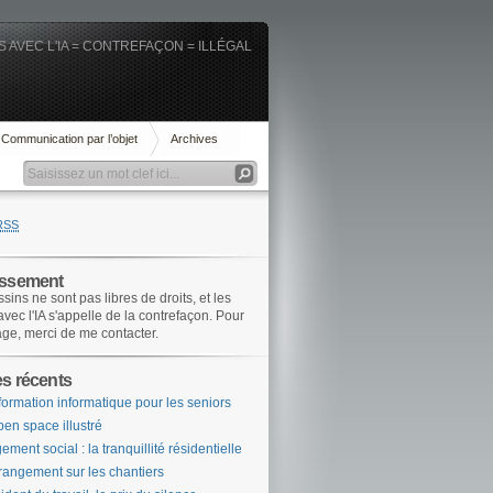
 AVEC L'IA = CONTREFAÇON = ILLÉGAL
Communication par l’objet
Archives
RSS
issement
sins ne sont pas libres de droits, et les
 avec l'IA s'appelle de la contrefaçon. Pour
age, merci de me contacter.
es récents
formation informatique pour les seniors
pen space illustré
ement social : la tranquillité résidentielle
rangement sur les chantiers