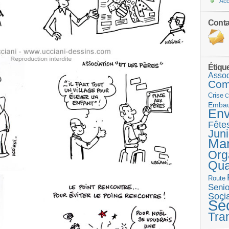
Acc
Conta
Étiqu
Assoc
Com
Crise
C
Emba
Env
Fête
Juni
Ma
Org
Qua
Route
Senio
Socia
Séc
Tra