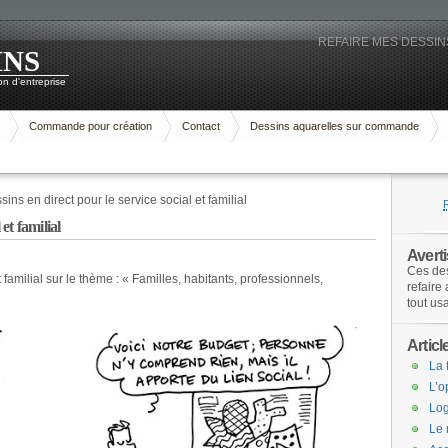
REFAIRE MES DESSINS
INS
n d'entreprise
Commande pour création
Contact
Dessins aquarelles sur commande
ins en direct pour le service social et familial
 et familial
Avert
Ces des
 familial sur le thème : « Familles, habitants, professionnels,
refaire
tout us
Articl
La 
L’o
Log
Le 