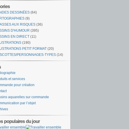
ories
NDES DESSINÉES
(64)
RTOGRAPHIES
(9)
ASSES AUX RISQUES
(36)
SSINS D'HUMOUR
(395)
SSINS EN DIRECT
(11)
LUSTRATIONS
(190)
LUSTRATIONS PETIT FORMAT
(20)
SCOTTES/PERSONNAGES-TYPES
(14)
s
liographie
duits et services
mande pour création
tact
sins aquarelles sur commande
munication par l’objet
hives
es populaires du jour
vailler ensemble