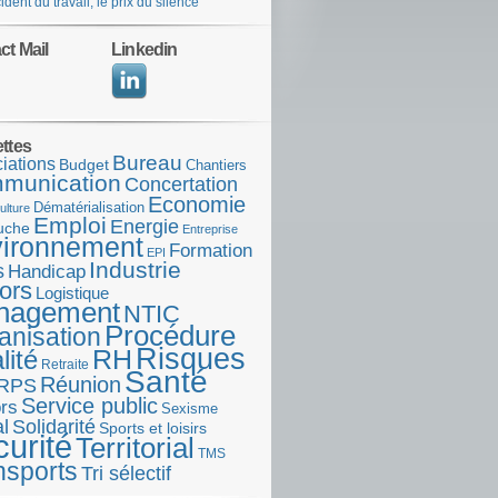
ident du travail, le prix du silence
ct Mail
Linkedin
ettes
Bureau
iations
Budget
Chantiers
munication
Concertation
Economie
Dématérialisation
ulture
Emploi
Energie
uche
Entreprise
ironnement
Formation
EPI
Industrie
s
Handicap
ors
Logistique
nagement
NTIC
Procédure
anisation
Risques
RH
lité
Retraite
Santé
Réunion
RPS
Service public
rs
Sexisme
l
Solidarité
Sports et loisirs
urité
Territorial
TMS
nsports
Tri sélectif