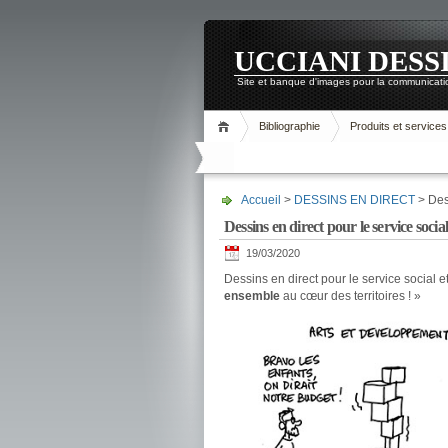
UCCIANI DESS
Site et banque d'images pour la communicatio
Bibliographie
Produits et services
Accueil
>
DESSINS EN DIRECT
> Dess
Dessins en direct pour le service social
19/03/2020
Dessins en direct pour le service social et
ensemble
au cœur des territoires ! »