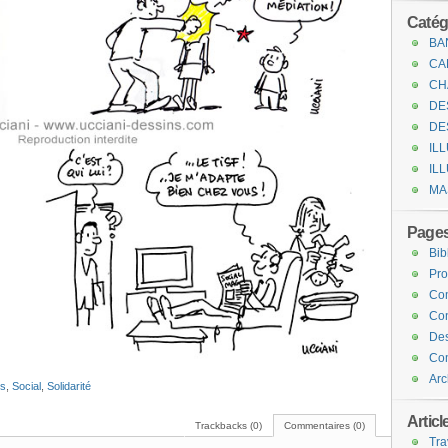
Catég
BA
CA
CH
DE
DE
IL
IL
MA
Page
Bib
Pro
Com
Con
Des
Com
Arc
ns
,
Social
,
Solidarité
Articl
Trackbacks (0)
Commentaires (0)
Tra