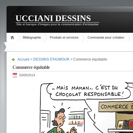
UCCIANI DESSINS
Site et banque d'images pour la communication d'entreprise
Bibliographie
Produits et services
Commande pour création
Accueil
>
DESSINS D'HUMOUR
> Commerce équitable
Commerce équitable
20/05/2014