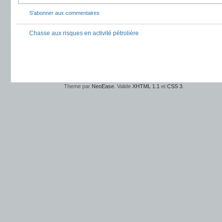
S'abonner aux commentaires
Chasse aux risques en activité pétrolière
Theme par
NeoEase
. Valide
XHTML 1.1
et
CSS 3
.