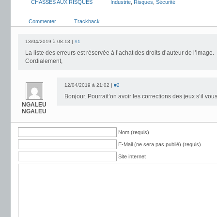
CHASSES AUX RISQUES
Industrie
,
Risques
,
Sécurité
Commenter
Trackback
13/04/2019 à 08:13 |
#1
La liste des erreurs est réservée à l’achat des droits d’auteur de l’image.
Cordialement,
12/04/2019 à 21:02 |
#2
Bonjour. Pourrait’on avoir les corrections des jeux s’il vous
NGALEU
NGALEU
Nom (requis)
E-Mail (ne sera pas publié) (requis)
Site internet