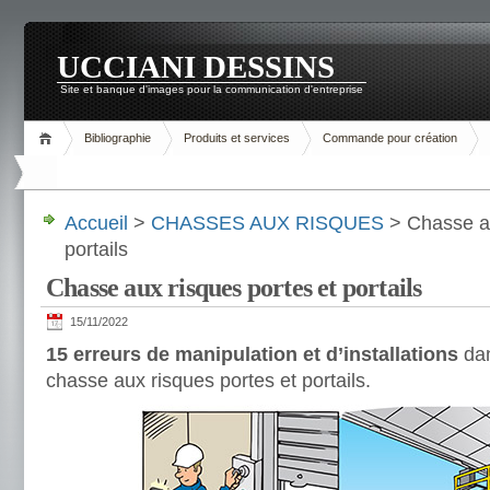
UCCIANI DESSINS
Site et banque d'images pour la communication d'entreprise
Bibliographie
Produits et services
Commande pour création
Accueil
>
CHASSES AUX RISQUES
> Chasse au
portails
Chasse aux risques portes et portails
15/11/2022
15 erreurs de manipulation et d’installations
dan
chasse aux risques portes et portails.