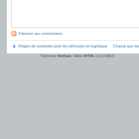
S'abonner aux commentaires
Règles de conduites pour les véhicules en logistique
Chasse aux risq
Theme par
NeoEase
. Valide
XHTML 1.1
et
CSS 3
.