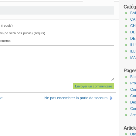
Catég
BA
CA
(requis)
CH
DE
il (ne sera pas publié) (requis)
DE
internet
IL
IL
MA
Page
Bib
Pro
Com
Con
se
Ne pas encombrer la porte de secours
Des
Com
Arc
Articl
Ord