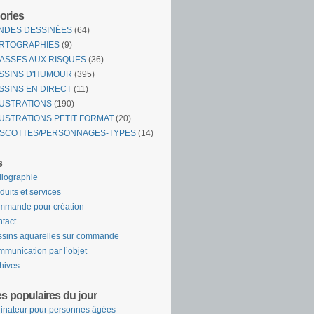
ories
NDES DESSINÉES
(64)
RTOGRAPHIES
(9)
ASSES AUX RISQUES
(36)
SSINS D'HUMOUR
(395)
SSINS EN DIRECT
(11)
LUSTRATIONS
(190)
LUSTRATIONS PETIT FORMAT
(20)
SCOTTES/PERSONNAGES-TYPES
(14)
s
liographie
duits et services
mande pour création
tact
sins aquarelles sur commande
munication par l’objet
hives
es populaires du jour
inateur pour personnes âgées