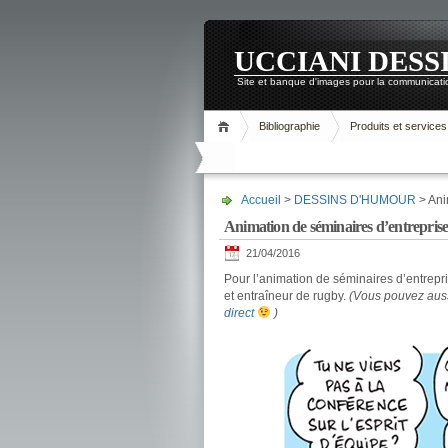
UCCIANI DESS
Site et banque d'images pour la communicatio
Bibliographie
Produits et services
Accueil
>
DESSINS D'HUMOUR
> Ani
Animation de séminaires d’entrepris
21/04/2016
Pour l’animation de séminaires d’entrepris
et entraîneur de rugby.
(Vous pouvez auss
direct
)