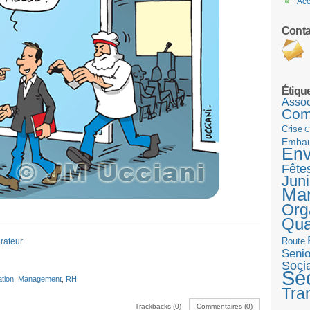
Acc
Conta
Étiqu
Assoc
Com
Crise
C
Emba
Env
Fête
Juni
Ma
Org
Qua
Route
rateur
Senio
Socia
Séc
tion
,
Management
,
RH
Tra
Trackbacks (0)
Commentaires (0)