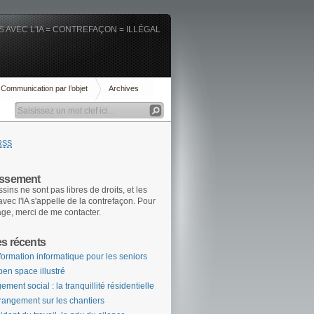
 AVEC L'IA = CONTREFAÇON = ILLÉGAL
Communication par l’objet
Archives
RSS
issement
sins ne sont pas libres de droits, et les
 avec l'IA s'appelle de la contrefaçon. Pour
age, merci de me contacter.
es récents
formation informatique pour les seniors
pen space illustré
ement social : la tranquillité résidentielle
rangement sur les chantiers