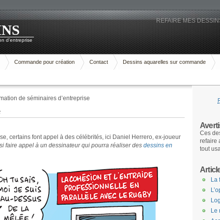
REFAIRE MES DESSINS
INS
n d'entreprise
Commande pour création
Contact
Dessins aquarelles sur commande
mation de séminaires d’entreprise
e
Avert
Ces des
e, certains font appel à des célébrités, ici Daniel Herrero, ex-joueur
refaire
i faire appel à un dessinateur qui pourra réaliser des
dessins en
tout us
Articl
La 
L’o
Log
Le 