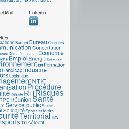
ident du travail, le prix du silence
ct Mail
Linkedin
ettes
Bureau
iations
Budget
Chantiers
munication
Concertation
Economie
Dématérialisation
ulture
Emploi
Energie
uche
Entreprise
ironnement
Formation
EPI
Industrie
s
Handicap
ors
Logistique
nagement
NTIC
Procédure
anisation
Risques
RH
lité
Retraite
Santé
Réunion
RPS
Service public
rs
Sexisme
l
Solidarité
Sports et loisirs
urité
Territorial
TMS
nsports
Tri sélectif