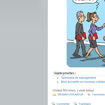
Sujets proches :
Séminaire de management
Bien accueillir un nouveau collabo
(Visited 904 times, 1 visits today)
DESSINS D'HUMOUR
Communica
Commenter
Trackback