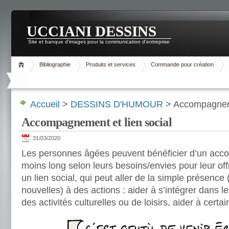
UCCIANI DESSINS
Site et banque d'images pour la communication d'entreprise
Bibliographie
Produits et services
Commande pour création
Accueil
>
DESSINS D'HUMOUR
> Accompagneme
Accompagnement et lien social
31/03/2020
Les personnes âgées peuvent bénéficier d’un ac
moins long selon leurs besoins/envies pour leur offri
un lien social, qui peut aller de la simple présence
nouvelles) à des actions : aider à s’intégrer dans le 
des activités culturelles ou de loisirs, aider à ce