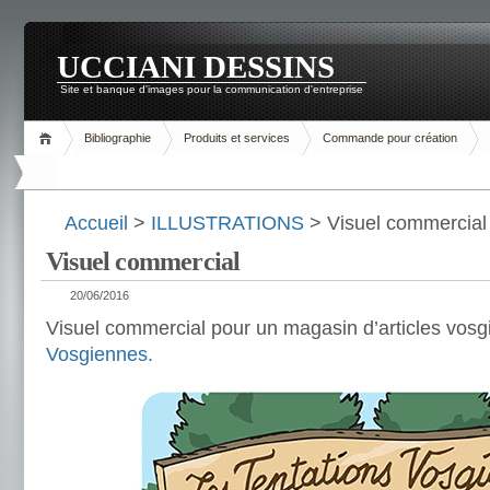
UCCIANI DESSINS
Site et banque d'images pour la communication d'entreprise
Bibliographie
Produits et services
Commande pour création
Accueil
>
ILLUSTRATIONS
> Visuel commercial
Visuel commercial
20/06/2016
Visuel commercial pour un magasin d’articles vosg
Vosgiennes.