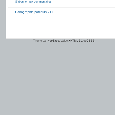
S'abonner aux commentaires
Cartographie parcours VTT
Theme par
NeoEase
. Valide
XHTML 1.1
et
CSS 3
.